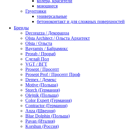
колера, красители
моющиеся
Грунтовки
универсальные
бетоноконтакт и для сложных поверхностей
для древесины
Бренды
по металлу
Decorazza / Декорацца
антикорозийные
Olsta Architect / Ольста Архитект
под декоративные штукатурки
Olsta / Ольста
для гипсокартона
Bayramix / Байрамикс
под штукатурку
Prorab / Прораб
Герметик
Сделай Пол
акриловые
VGT / ВГТ
силиконовые универсальные, нейтральные
Prosept / Просепт
силиконовые санитарные (антигрибковые)
Prosept Prof / Просепт Проф
шовные для срубов
Demex / Демекс
для кровли
Motive (Польша)
для каминов
Storch (Германия)
полиуретановые
Olejnik (Польша)
Декоративные штукатурки и краски
Color Expert (Германия)
краски для декора, патина
Contractor (Германия)
мокрый шелк
Anza (Швеция)
венецианские (эффект мрамора)
Blue Dolphin (Польша)
песок (эффект песчаных вихрей)
Pavan (Италия)
декоративная шпаклевка
Korshun (Россия)