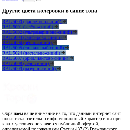
Другие цвета колеровки в синие тона
RAL 5000 (фиолетово-синий)
RAL 5001 (зелёно-синий)
RAL 5002 (ультрамариново-синий)
RAL 5003 (сапфирово-синий)
RAL 5004 (чёрно-синий)
RAL 5005 (cигнальный синий)
RAL 5024 (пастельно-синий)
RAL 5007 (бриллиантово-синий)
RAL 5008 (серо-синий)
RAL 5009 (лазурно-синий)
Обращаем ваше внимание на то, что данный интернет сайт
носит исключительно информационный характер и ни при
каких условиях не является публичной офертой,
определяемой положениями Статьи 437 (2) Гражданского