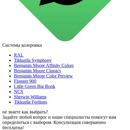
для стекол и зеркал
для ароматизации и нейтрализации запахов
для мытья посуды
для стирки и ухода за тканями
для ковров и текстильных изделий
специализированные чистящие средства
универсальные чистящие средства
дезинфицирующие средства
Системы колеровки
Автохимия и автокосметика
автоэмали
RAL
аэрозольные смазки
Tikkurila Symphony
полироли для пластика
Benjamin Moore Affinity Colors
очистители салона
Benjamin Moore Classics
очистители двигателя
Benjamin Moore Color Preview
очистители тормозов
Flugger 900
Материалы для зимних работ
Little Green Big Book
краски для штукатурки
NCS
эмали для металла
Sherwin Williams
грунтовки
Tikkurila Feelings
пропитки для древесины
противогололедный реагент
не знаете как выбрать?
пены и клеи
Задайте любой вопрос и наши специалисты помогут вам
Новинки
определиться с выбором. Консультация совершенно
бесплатна!