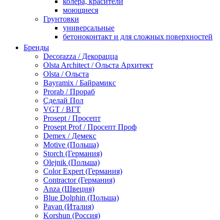
колера, красители
моющиеся
Грунтовки
универсальные
бетоноконтакт и для сложных поверхностей
для древесины
Бренды
по металлу
Decorazza / Декорацца
антикорозийные
Olsta Architect / Ольста Архитект
под декоративные штукатурки
Olsta / Ольста
для гипсокартона
Bayramix / Байрамикс
под штукатурку
Prorab / Прораб
Герметик
Сделай Пол
акриловые
VGT / ВГТ
силиконовые универсальные, нейтральные
Prosept / Просепт
силиконовые санитарные (антигрибковые)
Prosept Prof / Просепт Проф
шовные для срубов
Demex / Демекс
для кровли
Motive (Польша)
для каминов
Storch (Германия)
полиуретановые
Olejnik (Польша)
Декоративные штукатурки и краски
Color Expert (Германия)
краски для декора, патина
Contractor (Германия)
мокрый шелк
Anza (Швеция)
венецианские (эффект мрамора)
Blue Dolphin (Польша)
песок (эффект песчаных вихрей)
Pavan (Италия)
декоративная шпаклевка
Korshun (Россия)