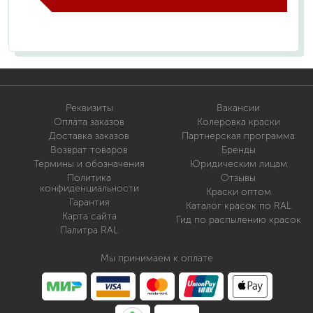
Реквизиты
Вакансии
Оплата заказов
Колеровка краски
Доставка заказов
Партнерская программа
Возврат товаров
Бренды
Термины и обозначения
Юридическим лицам
Политика
Отзывы
конфиденциальности
Краски оптом
Гарантия
Каталог красок по RAL
Карта сайта
Гид по распылению красок
Палитра RAL
Мы принимаем к оплате