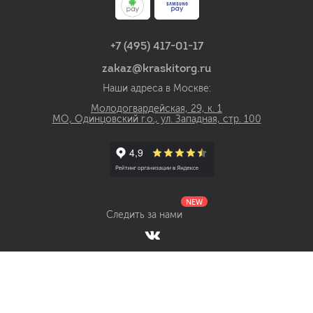
+7 (495) 417-01-17
zakaz@kraskitorg.ru
Наши адреса в Москве:
Молодогвардейская, 29, к. 1
МО, Одинцовский г.о., ул. Западная, стр. 100
NEW
Следить за нами
Интернет-магазин лакокрасочных материалов КраскиТорг.ру с
доставкой по России © 2018 - 2026 Все права защищены
ИП Гаврилов Виталий Сергеевич ОГРНИП 320774600013790
ИНН 550510437971