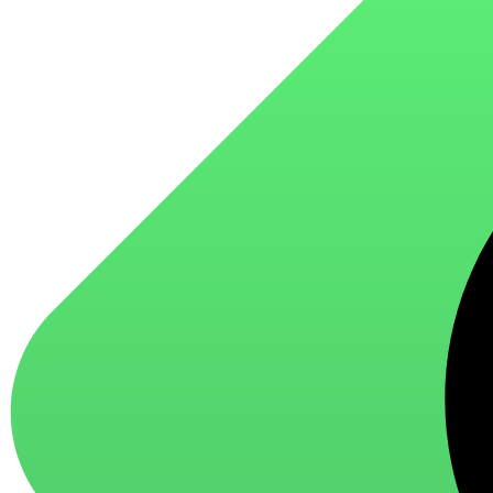
для стекол и зеркал
для ароматизации и нейтрализации запахов
для мытья посуды
для стирки и ухода за тканями
для ковров и текстильных изделий
специализированные чистящие средства
универсальные чистящие средства
дезинфицирующие средства
Автохимия и автокосметика
автоэмали
аэрозольные смазки
полироли для пластика
очистители салона
очистители двигателя
очистители тормозов
Материалы для зимних работ
краски для штукатурки
эмали для металла
грунтовки
пропитки для древесины
противогололедный реагент
пены и клеи
Новинки