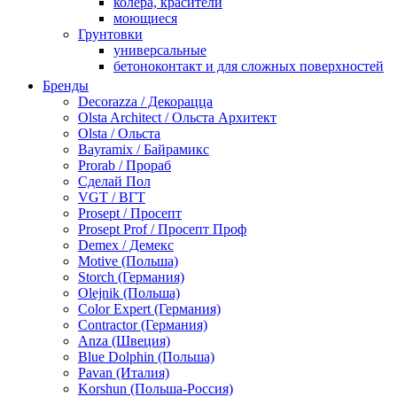
колера, красители
моющиеся
Грунтовки
универсальные
бетоноконтакт и для сложных поверхностей
для древесины
Бренды
по металлу
Decorazza / Декорацца
антикорозийные
Olsta Architect / Ольста Архитект
под декоративные штукатурки
Olsta / Ольста
для гипсокартона
Bayramix / Байрамикс
под штукатурку
Prorab / Прораб
Герметик
Сделай Пол
акриловые
VGT / ВГТ
силиконовые универсальные, нейтральные
Prosept / Просепт
силиконовые санитарные (антигрибковые)
Prosept Prof / Просепт Проф
шовные для срубов
Demex / Демекс
для кровли
Motive (Польша)
для каминов
Storch (Германия)
полиуретановые
Olejnik (Польша)
Декоративные штукатурки и краски
Color Expert (Германия)
краски для декора, патина
Contractor (Германия)
мокрый шелк
Anza (Швеция)
венецианские (эффект мрамора)
Blue Dolphin (Польша)
песок (эффект песчаных вихрей)
Pavan (Италия)
декоративная шпаклевка
Korshun (Польша-Россия)