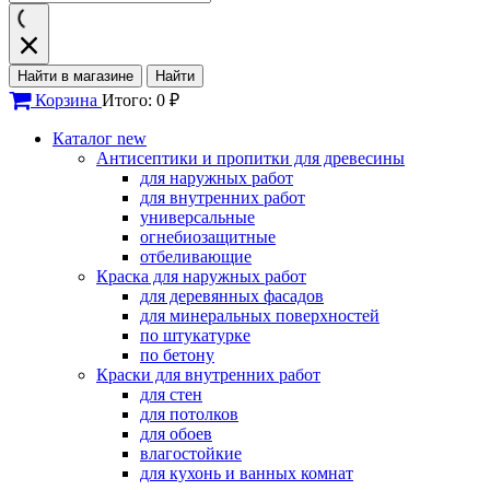
Найти в магазине
Найти
Корзина
Итого: 0 ₽
Каталог
new
Антисептики и пропитки для древесины
для наружных работ
для внутренних работ
универсальные
огнебиозащитные
отбеливающие
Краска для наружных работ
для деревянных фасадов
для минеральных поверхностей
по штукатурке
по бетону
Краски для внутренних работ
для стен
для потолков
для обоев
влагостойкие
для кухонь и ванных комнат