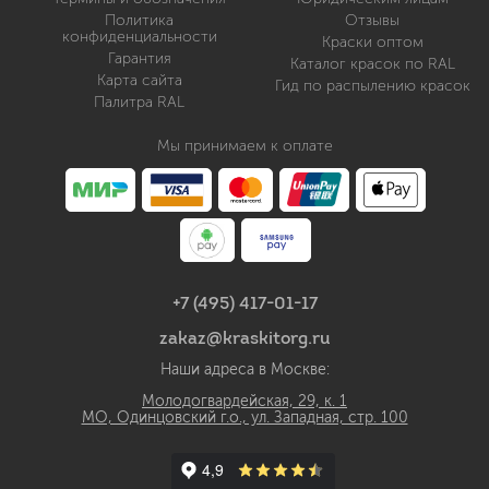
Политика
Отзывы
конфиденциальности
Краски оптом
Гарантия
Каталог красок по RAL
Карта сайта
Гид по распылению красок
Палитра RAL
Мы принимаем к оплате
+7 (495) 417-01-17
zakaz@kraskitorg.ru
Наши адреса в Москве:
Молодогвардейская, 29, к. 1
МО, Одинцовский г.о., ул. Западная, стр. 100