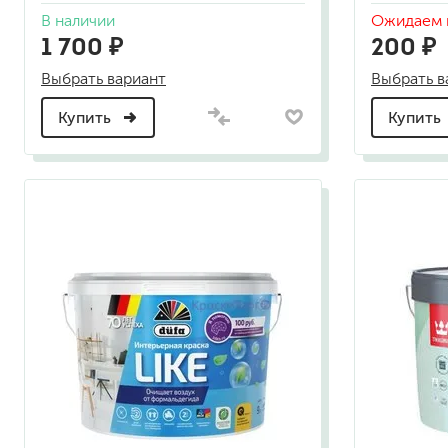
гидропломбы
В наличии
Ожидаем 
1 700 ₽
200 ₽
Выбрать вариант
Выбрать в
Купить
Купить
краски для штукатурки
эмали для металла
грунтовки
пропитки для древесины
противогололедный реа
пены и клеи