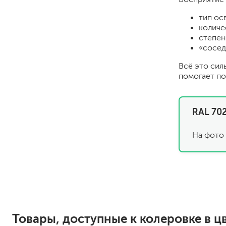
тип ос
количе
степен
«сосед
Всё это сил
помогает по
для пола
RAL 702
для радиаторов, батарей
для мебели
На фото 
маркерные
грифельные
магнитные
пожаробезопасные крас
для дверей
для окон
для ванны и бассейна
Товары, доступные к колеровке в цв