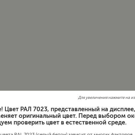
шовные для срубов
для кровли
турки
для каминов
полиуретановые
го пола
валики
малярные ванночки
Для увеличения нажмите на и
для декоративной штукатурки
кисти
! Цвет РАЛ 7023, представленный на диспле
щетка металлическая
меняет оригинальный цвет. Перед выбором ок
краскораспылители
уем проверить цвет в естественной среде.
бот
пистолеты
жных работ
ручной инструмент
цвета RAL 7023 (серый бетон) зависит от многих факторов.