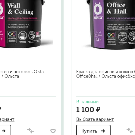
стен и потолков Olsta
Краска для офисов и холлов 
g / Ольста
Office&hall / Ольста офис&х
В наличии
₽
1 100 ₽
ариант
Выбрать вариант
Купить