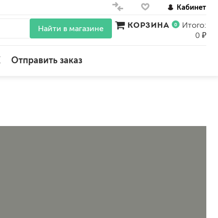
Кабинет
КОРЗИНА
Итого:
0
Найти в магазине
0 ₽
X
Отправить заказ
для стен
для потолков
для обоев
влагостойкие
для кухонь и ванных комнат
колера, красители
моющиеся
краски для декора, патина
ные
мокрый шелк
е)
венецианские (эффект мрамора)