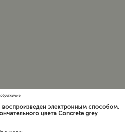
песок (эффект песчаных вихрей)
декоративная шпаклевка
травертин, карта мира, арт-бетон
кракелюрные лаки (эффект трещин)
защитные составы, воски, лессировки
шуба
камешковая
короед
мраморная крошка
фактурные краски
для металла (по ржавчине)
зображение.
ПФ-115
эмали универсальные
е, воспроизведен электронным способом.
краски универсальные
ончательного цвета Concrete grey
резиновая краска
аэрозольные (в баллончиках)
 Например: