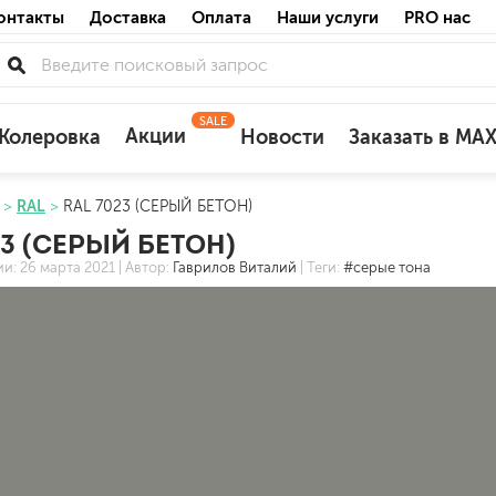
онтакты
Доставка
Оплата
Наши услуги
PRO нас
SALE
Акции
Колеровка
Новости
Заказать в MA
RAL
RAL 7023 (СЕРЫЙ БЕТОН)
для деревянных фасадов
23 (СЕРЫЙ БЕТОН)
для минеральных поверхностей
ии:
26 марта 2021
| Автор:
Гаврилов Виталий
| Теги:
#серые тона
по штукатурке
по бетону
акриловые
ожных поверхностей
силиконовые универсальные, нейтраль
силиконовые санитарные (антигрибковы