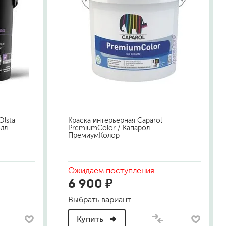
Olsta
Краска интерьерная Caparol
олл
PremiumColor / Капарол
ПремиумКолор
Ожидаем поступления
6 900 ₽
Выбрать вариант
Купить