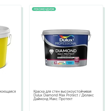
жидкие гвозди
РЕКОМЕНДУЕМ
для обоев
для паркета и напольных покрытий
пва и для древесины
термостойкие
пено-клеи
контактные
эпоксидные
клеи-геметики
автоэмали
аэрозольные смазки
полироли для пластика
очистители салона
 моющаяся
Краска для стен высокоустойчивая
очистители двигателя
Dulux Diamond Max Protect / Дюлакс
Даймонд Макс Протект
очистители тормозов
хов