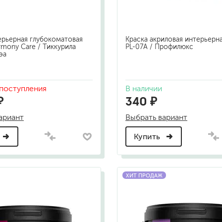
ерьерная глубокоматовая
Краска акриловая интерьерна
armony Care / Тиккурила
PL-07А / Профилюкс
эа
поступления
В наличии
₽
340 ₽
ариант
Выбрать вариант
Купить
ХИТ ПРОДАЖ