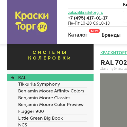
К
zakaz@kraskitorg.ru
+7 (495) 417-01-17
Пн-Пт 10-20 Сб 10-18
NEW
Каталог
Бренды
СИСТЕМЫ
КРАСКИТОРГ
КОЛЕРОВКИ
RAL 70
для наружных работ
Дата публикац
для внутренних работ
RAL
универсальные
Tikkurila Symphony
огнебиозащитные
Benjamin Moore Affinity Colors
отбеливающие
Benjamin Moore Classics
Benjamin Moore Color Preview
Flugger 900
универсальные
Little Green Big Book
бетоноконтакт и для сл
NCS
для древесины