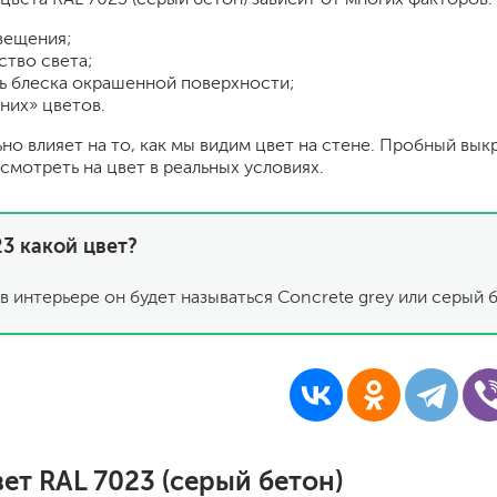
шпатели
вещения;
кельмы
ство света;
ленты
ь блеска окрашенной поверхности;
укрывные материалы
них» цветов.
абразивы
ьно влияет на то, как мы видим цвет на стене. Пробный вык
электроинструмент
смотреть на цвет в реальных условиях.
аккумуляторный инструмент
готовые
3 какой цвет?
для дерева
сухие
в интерьере он будет называться Concrete grey или серый 
ки
ет RAL 7023 (серый бетон)