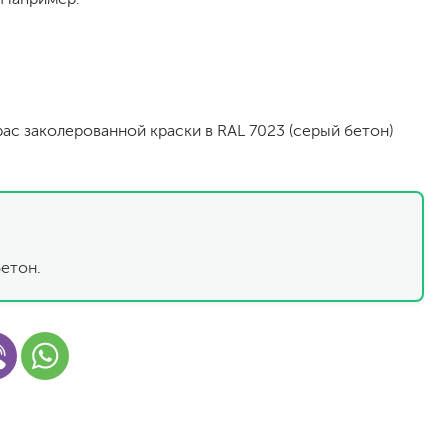
рас заколерованной краски в RAL 7023 (серый бетон)
малярный флизелин
стеклообои под покраску
бетон.
стеклохолст, паутинка
флизелиновые обои под покраску