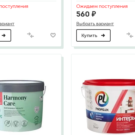
для мытья посуды
поступления
Ожидаем поступления
для стирки и ухода за тканями
560 ₽
для ковров и текстильных изделий
специализированные чистящие средств
ариант
Выбрать вариант
универсальные чистящие средства
дезинфицирующие средства
Купить
гент