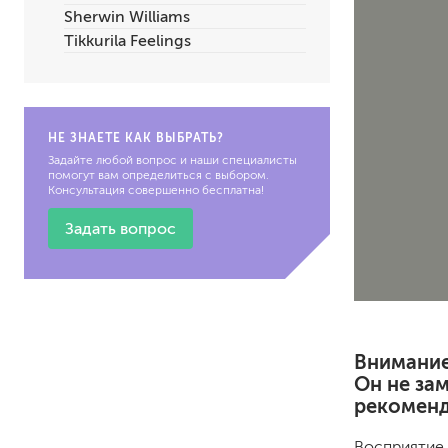
Sherwin Williams
по металлу
Tikkurila Feelings
антикорозийные
под декоративные штука
для гипсокартона
под штукатурку
НЕ ЗНАЕТЕ КАК ВЫБРАТЬ?
Задайте любой вопрос и наши специалисты
помогут вам определиться с выбором.
Консультация совершенно бесплатна!
Задать вопрос
для паркета и деревянно
для стен, потолков
для мебели
яхтные
Внимание
для бани и сауны
Он не за
для бетона и камня
рекоменд
масла для внутренних ра
масла для террас и нару
Восприятие 