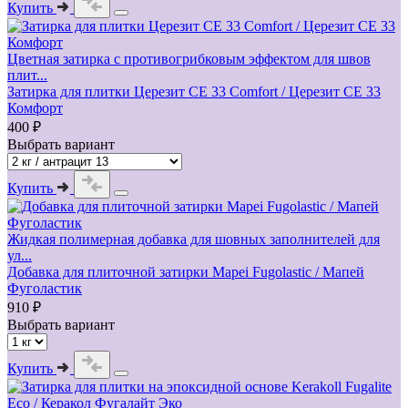
Купить
Цветная затирка с противогрибковым эффектом для швов
плит...
Затирка для плитки Церезит СЕ 33 Comfort / Церезит СЕ 33
Комфорт
400 ₽
Выбрать вариант
Купить
Жидкая полимерная добавка для шовных заполнителей для
ул...
Добавка для плиточной затирки Mapei Fugolastic / Мапей
Фуголастик
910 ₽
Выбрать вариант
Купить