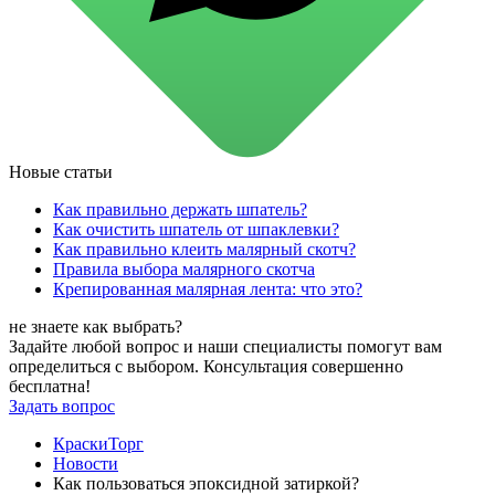
для стекол и зеркал
для ароматизации и нейтрализации запахов
для мытья посуды
для стирки и ухода за тканями
для ковров и текстильных изделий
специализированные чистящие средства
универсальные чистящие средства
дезинфицирующие средства
Новые статьи
Автохимия и автокосметика
автоэмали
Как правильно держать шпатель?
аэрозольные смазки
Как очистить шпатель от шпаклевки?
полироли для пластика
Как правильно клеить малярный скотч?
очистители салона
Правила выбора малярного скотча
очистители двигателя
Крепированная малярная лента: что это?
очистители тормозов
Материалы для зимних работ
не знаете как выбрать?
краски для штукатурки
Задайте любой вопрос и наши специалисты помогут вам
эмали для металла
определиться с выбором. Консультация совершенно
грунтовки
бесплатна!
пропитки для древесины
Задать вопрос
противогололедный реагент
пены и клеи
КраскиТорг
Новинки
Новости
Как пользоваться эпоксидной затиркой?