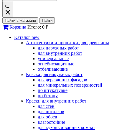
Найти в магазине
Найти
Корзина
Итого: 0 ₽
Каталог
new
Антисептики и пропитки для древесины
для наружных работ
для внутренних работ
универсальные
огнебиозащитные
отбеливающие
Краска для наружных работ
для деревянных фасадов
для минеральных поверхностей
по штукатурке
по бетону
Краски для внутренних работ
для стен
для потолков
для обоев
влагостойкие
для кухонь и ванных комнат