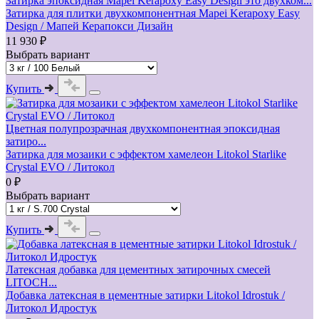
Затирка эпоксидная Mapei Kerapoxy Easy Design это двухком...
Затирка для плитки двухкомпонентная Mapei Kerapoxy Easy
Design / Мапей Керапокси Дизайн
11 930 ₽
Выбрать вариант
Купить
Цветная полупрозрачная двухкомпонентная эпоксидная
затиро...
Затирка для мозаики с эффектом хамелеон Litokol Starlike
Crystal EVO / Литокол
0 ₽
Выбрать вариант
Купить
Латексная добавка для цементных затирочных смесей
LITOCH...
Добавка латексная в цементные затирки Litokol Idrostuk /
Литокол Идростук