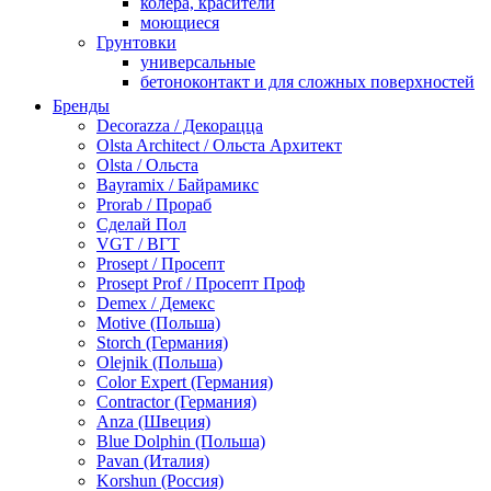
колера, красители
моющиеся
Грунтовки
универсальные
бетоноконтакт и для сложных поверхностей
для древесины
Бренды
по металлу
Decorazza / Декорацца
антикорозийные
Olsta Architect / Ольста Архитект
под декоративные штукатурки
Olsta / Ольста
для гипсокартона
Bayramix / Байрамикс
под штукатурку
Prorab / Прораб
Герметик
Сделай Пол
акриловые
VGT / ВГТ
силиконовые универсальные, нейтральные
Prosept / Просепт
силиконовые санитарные (антигрибковые)
Prosept Prof / Просепт Проф
шовные для срубов
Demex / Демекс
для кровли
Motive (Польша)
для каминов
Storch (Германия)
полиуретановые
Olejnik (Польша)
Декоративные штукатурки и краски
Color Expert (Германия)
краски для декора, патина
Contractor (Германия)
мокрый шелк
Anza (Швеция)
венецианские (эффект мрамора)
Blue Dolphin (Польша)
песок (эффект песчаных вихрей)
Pavan (Италия)
декоративная шпаклевка
Korshun (Россия)