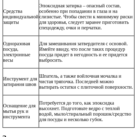
Эпоксидная затирка – опасный состав,
Средства
особенно при попадании в глаза и на
индивидуальной
слизистые. Чтобы свести к минимуму риски
защиты
для здоровья, следует заранее приготовить
спецодежду, очки и перчатки.
Одноразовая
Для замешивания затвердителя с основой.
посуда,
Имейте ввиду, что после таких процедур
электронные
посуда придет в негодность и ее придется
весы
выбросить.
Шпатель, а также войлочная мочалка и
Инструмент для
чистая тряпочка. Последней можно
затирания швов
вытирать остатки с плиточной поверхности.
Потребуется до того, как эпоксидка
Оснащение для
высохнет. Подготовьте ведро с теплой
мытья рук и
водой, мыло/стиральный порошок/средство
инструмента
для посуды и несколько губок.