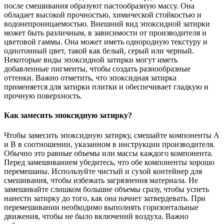
после смешивания образуют пастообразную массу. Она
обладает высокой прочностью, химической стойкостью и
водонепроницаемостью. Внешний вид эпоксидной затирки
может быть различным, в зависимости от производителя и
цветовой гаммы. Она может иметь однородную текстуру и
однотонный цвет, такой как белый, серый или черный.
Некоторые виды эпоксидной затирки могут иметь
добавленные пигменты, чтобы создать разнообразные
оттенки. Важно отметить, что эпоксидная затирка
применяется для затирки плитки и обеспечивает гладкую и
прочную поверхность.
Как замесить эпоксидную затирку?
Чтобы замесить эпоксидную затирку, смешайте компоненты A
и B в соотношении, указанном в инструкции производителя.
Обычно это равные объемы или массы каждого компонента.
Перед замешиванием убедитесь, что обе компоненты хорошо
перемешаны. Используйте чистый и сухой контейнер для
смешивания, чтобы избежать загрязнения материала. Не
замешивайте слишком большие объемы сразу, чтобы успеть
нанести затирку до того, как она начнет затвердевать. При
перемешивании необходимо выполнять горизонтальные
движения, чтобы не было включений воздуха. Важно