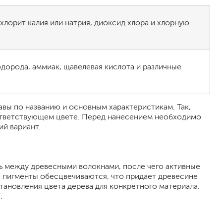
хлорит калия или натрия, диоксид хлора и хлорную
а
одорода, аммиак, щавелевая кислота и различные
вы по названию и основным характеристикам. Так,
ответствующем цвете. Перед нанесением необходимо
й вариант.
ь между древесными волокнами, после чего активные
х пигменты обесцвечиваются, что придает древесине
тановления цвета дерева для конкретного материала.
.