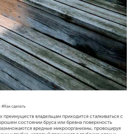
песок (эффект песчаных вихрей)
декоративная шпаклевка
травертин, карта мира, арт-бетон
кракелюрные лаки (эффект трещин)
защитные составы, воски, лессировки
шуба
камешковая
короед
мраморная крошка
фактурные краски
для металла (по ржавчине)
ПФ-115
эмали универсальные
:
#Как сделать
краски универсальные
х преимуществ владельцам приходится сталкиваться с
резиновая краска
хорошем состоянии бруса или бревна поверхность
аэрозольные (в баллончиках)
и размножаются вредные микроорганизмы, провоцируя