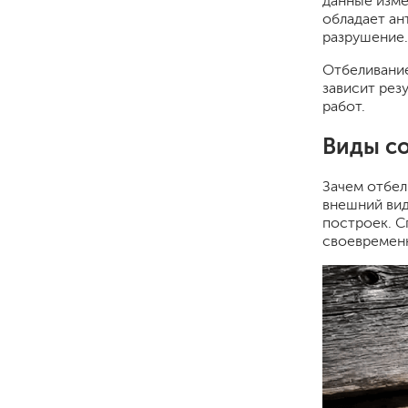
данные изм
обладает ан
разрушение.
Отбеливание
зависит рез
работ.
Виды со
Зачем отбел
для пола
внешний вид
для радиаторов, батарей
построек. С
для мебели
своевремен
маркерные
грифельные
магнитные
пожаробезопасные крас
для дверей
для окон
для ванны и бассейна