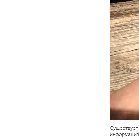
растворители, уайт-спир
средства от плесени
преобразователи ржавчи
удалители краски
средства от высолов и 
средства для снятия обо
смывка для эпоксидной 
очиститель силикона
удалитель наклеек
гидроизоляция
затирка для плитки
Клей для плитки
наливные полы, ровните
смеси для монтажа тепл
добавки в растворы
Существует 
штукатурки
информация 