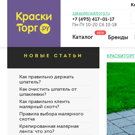
К
zakaz@kraskitorg.ru
+7 (495) 417-01-17
Пн-Пт 10-20 Сб 10-18
NEW
Каталог
Бренды
НОВЫЕ СТАТЬИ
КРАСКИТОРГ
для наружных работ
для внутренних работ
Как правильно держать
шпатель?
универсальные
Как очистить шпатель от
огнебиозащитные
шпаклевки?
отбеливающие
Как правильно клеить
малярный скотч?
Правила выбора малярного
скотча
универсальные
Крепированная малярная
бетоноконтакт и для сл
лента: что это?
для древесины