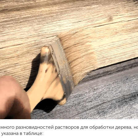
бытовая
ит, ацетон
профессиональная
очистители
ны
огнестойкая
цемента
ев
затирки
для комплексной уборки помещений
для мытья и ухода за полами
для кухни
ли
для ванной комнаты
оизоляции
для сантехники
для стекол и зеркал
много разновидностей растворов для обработки дерева, но
для ароматизации и нейтрализации запа
указана в таблице: