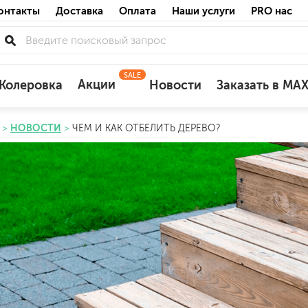
онтакты
Доставка
Оплата
Наши услуги
PRO нас
SALE
Акции
Колеровка
Новости
Заказать в MA
НОВОСТИ
ЧЕМ И КАК ОТБЕЛИТЬ ДЕРЕВО?
для деревянных фасадов
для минеральных поверхностей
по штукатурке
по бетону
акриловые
ожных поверхностей
силиконовые универсальные, нейтраль
силиконовые санитарные (антигрибковы