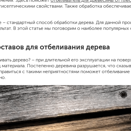
енения. Здесь поможет
отбеливатель для древесины от плес
тисептическими свойствами. Также обработка обеспечивае
шпатели
кельмы
ленты
 – стандартный способ обработки дерева. Для данной про
укрывные материалы
ультат. В этой статье мы поговорим о наиболее популярных
абразивы
электроинструмент
ставов для отбеливания дерева
аккумуляторный инструмент
ивать дерево? – при длительной его эксплуатации на пове
готовые
 материала. Постепенно деревина разрушается, что сказы
для дерева
правиться с такими неприятностями поможет отбеливание 
сухие
но.
ки