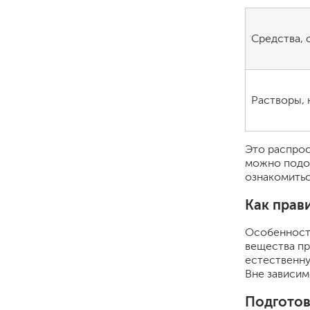
гидропломбы
Средства,
Растворы,
краски для штукатурки
эмали для металла
Это распрос
грунтовки
можно подоб
пропитки для древесины
ознакомитьс
противогололедный реа
пены и клеи
Как прав
Особенности
вещества пр
естественну
Вне зависим
Подготов