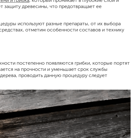
ени и грибка
, который проникает в глубокие слои и
т защиту древесины, что предотвращает ее
цедуры используют разные препараты, от их выбора
 средствах, отметим особенности составов и технику
рхности постепенно появляются грибки, которые портят
вается на прочности и уменьшает срок службы
малярный флизелин
дерева, проводить данную процедуру следует
стеклообои под покраску
стеклохолст, паутинка
флизелиновые обои под покраску