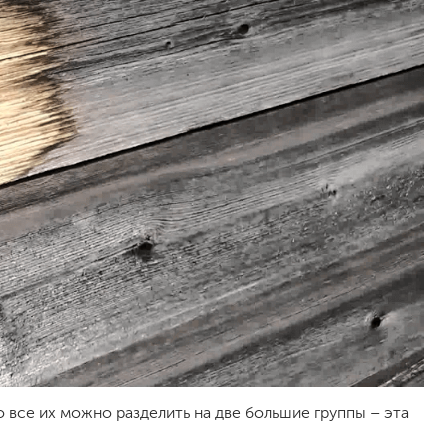
жидкие гвозди
для обоев
для паркета и напольных покрытий
пва и для древесины
термостойкие
пено-клеи
контактные
эпоксидные
клеи-геметики
автоэмали
аэрозольные смазки
полироли для пластика
очистители салона
очистители двигателя
очистители тормозов
 все их можно разделить на две большие группы – эта
хов