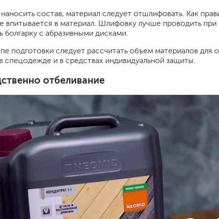
наносить состав, материал следует отшлифовать. Как прави
е впитывается в материал. Шлифовку лучше проводить пр
ь болгарку с абразивными дисками.
апе подготовки следует рассчитать объем материалов для о
в спецодежде и в средствах индивидуальной защиты.
ственно отбеливание