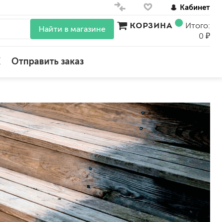
Кабинет
КОРЗИНА
Итого:
Найти в магазине
0 ₽
X
Отправить заказ
для стен
для потолков
для обоев
влагостойкие
для кухонь и ванных комнат
колера, красители
моющиеся
краски для декора, патина
ные
мокрый шелк
е)
венецианские (эффект мрамора)