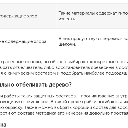
для мытья посуды
для стирки и ухода за тканями
Такие материалы содержат гипо
для ковров и текстильных изделий
 содержащие хлор
известь.
специализированные чистящие средств
универсальные чистящие средства
дезинфицирующие средства
В них присутствуют перекись в
 не содержащие хлора
щелочи.
траненные основы, но обычно выбирают конкретные соста
рать отбеливатель, либо восстановитель древесины в со
я с химическим составом и подобрать наиболее подходящи
гент
ильно отбеливать дерево?
 работы таких защитных составов – проникновение внутр
овоцируют окисление. В такой среде грибки погибают, а и
ю окраску. Также можно выбрать хороший состав для восс
ости от состава методика его нанесения довольно простая
ка