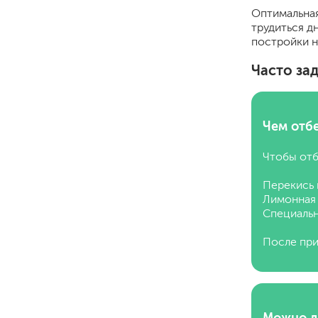
Оптимальная
трудиться д
постройки н
Часто за
Чем отбе
Чтобы отб
Перекись 
Лимонная 
Специальн
После при
Можно л