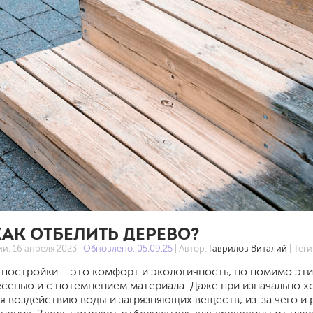
шовные для срубов
для кровли
турки
для каминов
полиуретановые
го пола
валики
малярные ванночки
КАК ОТБЕЛИТЬ ДЕРЕВО?
для декоративной штукатурки
кисти
ии:
16 апреля 2023
|
Обновлено: 05.09.25
| Автор:
Гаврилов Виталий
| Теги
щетка металлическая
постройки – это комфорт и экологичность, но помимо эти
краскораспылители
есенью и с потемнением материала. Даже при изначально 
бот
пистолеты
я воздействию воды и загрязняющих веществ, из-за чего 
жных работ
ручной инструмент