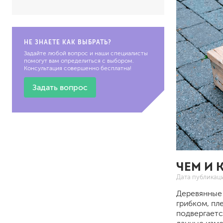
по металлу
антикорозийные
под декоративные штука
НЕ ЗНАЕТЕ КАК ВЫБРАТЬ?
для гипсокартона
Задайте любой вопрос и наши специалисты
под штукатурку
помогут вам определиться с выбором.
Консультация совершенно бесплатна!
Задать вопрос
для паркета и деревянно
для стен, потолков
ЧЕМ И 
для мебели
яхтные
Дата публикац
для бани и сауны
Деревянные 
для бетона и камня
грибком, пл
масла для внутренних ра
подвергаетс
масла для террас и нару