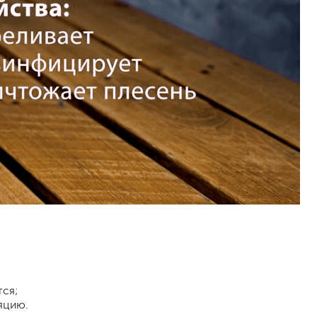
тся;
яцию.