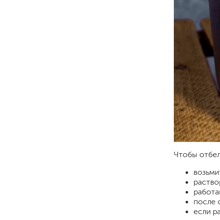
Чтобы отбел
возьми
раство
работа
после 
если р