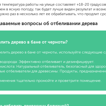
 температура работы на улице составляет +18-20 градусов
нем в ясную погоду, так будет лучше виден результат и во
ужно раз в несколько лет ее обрабатывать, что продлит ср
даваемые вопросы об отбеливании дерева
лить дерево в бане от черноты?
елить дерево в бане от черноты, используйте следующие с
водорода: Эффективно отбеливает и дезинфицирует.
кислота: Натуральный отбеливатель, безопасный для здоро
ые отбеливатели для древесины: Продукты, предназначенны
менения тщательно промойте и проветрите помещение.
и отбелить древесину белизной?