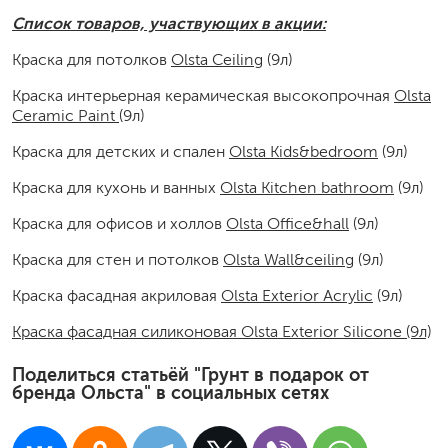
Список товаров, участвующих в акции:
Краска для потолков
Olsta Ceiling
(9л)
Краска интерьерная керамическая высокопрочная
Olsta
Ceramic Paint
(9л)
Краска для детских и спален
Olsta Kids&bedroom
(9л)
Краска для кухонь и ванных
Olsta Kitchen bathroom
(9л)
Краска для офисов и холлов
Olsta Office&hall
(9л)
Краска для стен и потолков
Olsta Wall&ceiling
(9л)
Краска фасадная акриловая
Olsta Exterior Acrylic
(9л)
Краска фасадная силиконовая Olsta Exterior Silicone (9л)
Поделиться статьёй "Грунт в подарок от
бренда Ольста" в социальных сетях