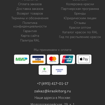
Оплата заказов
Колеровка краски
Доставка заказов
Партнерская программа
Возврат товаров
Бренды
Термины и обозначения
Юридическим лицам
Политика
Отзывы
конфиденциальности
Краски оптом
Гарантия
Каталог красок по RAL
Карта сайта
Гид по распылению красок
Палитра RAL
Мы принимаем к оплате
+7 (495) 417-01-17
zakaz@kraskitorg.ru
Наши адреса в Москве:
Молодогвардейская, 29, к. 1