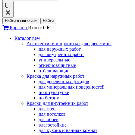
Найти в магазине
Найти
Корзина
Итого: 0 ₽
Каталог
new
Антисептики и пропитки для древесины
для наружных работ
для внутренних работ
универсальные
огнебиозащитные
отбеливающие
Краска для наружных работ
для деревянных фасадов
для минеральных поверхностей
по штукатурке
по бетону
Краски для внутренних работ
для стен
для потолков
для обоев
влагостойкие
для кухонь и ванных комнат