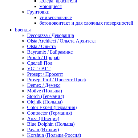
колера, красители
моющиеся
Грунтовки
универсальные
бетоноконтакт и для сложных поверхностей
для древесины
Бренды
по металлу
Decorazza / Декорацца
антикорозийные
Olsta Architect / Ольста Архитект
под декоративные штукатурки
Olsta / Ольста
для гипсокартона
Bayramix / Байрамикс
под штукатурку
Prorab / Прораб
Герметик
Сделай Пол
акриловые
VGT / ВГТ
силиконовые универсальные, нейтральные
Prosept / Просепт
силиконовые санитарные (антигрибковые)
Prosept Prof / Просепт Проф
шовные для срубов
Demex / Демекс
для кровли
Motive (Польша)
для каминов
Storch (Германия)
полиуретановые
Olejnik (Польша)
Декоративные штукатурки и краски
Color Expert (Германия)
краски для декора, патина
Contractor (Германия)
мокрый шелк
Anza (Швеция)
венецианские (эффект мрамора)
Blue Dolphin (Польша)
песок (эффект песчаных вихрей)
Pavan (Италия)
декоративная шпаклевка
Korshun (Польша-Россия)