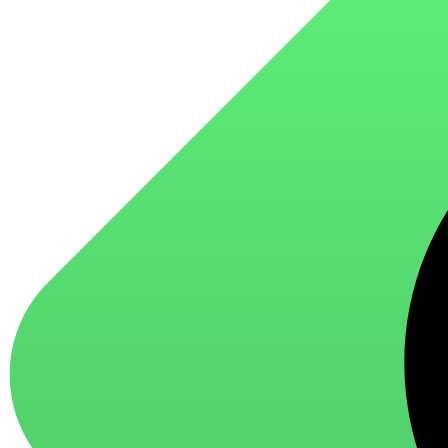
для стекол и зеркал
для ароматизации и нейтрализации запахов
для мытья посуды
для стирки и ухода за тканями
для ковров и текстильных изделий
специализированные чистящие средства
универсальные чистящие средства
дезинфицирующие средства
Автохимия и автокосметика
автоэмали
аэрозольные смазки
полироли для пластика
очистители салона
очистители двигателя
очистители тормозов
Материалы для зимних работ
краски для штукатурки
эмали для металла
грунтовки
пропитки для древесины
противогололедный реагент
пены и клеи
Новинки