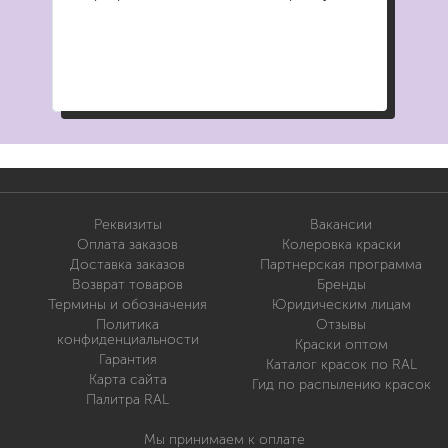
Реквизиты
Вакансии
Оплата заказов
Колеровка краски
Доставка заказов
Партнерская программа
Возврат товаров
Бренды
Термины и обозначения
Юридическим лицам
Политика
Отзывы
конфиденциальности
Краски оптом
Гарантия
Каталог красок по RAL
Карта сайта
Гид по распылению красок
Палитра RAL
Мы принимаем к оплате