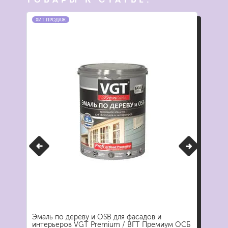
ХИТ ПРОДАЖ
АКЦ
Эмаль по дереву и OSB для фасадов и
Гру
интерьеров VGT Premium / ВГТ Премиум ОСБ
Про