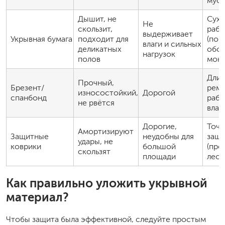
мус
Дышит, не
Сухи
Не
скользит,
раб
выдерживает
Укрывная бумага
подходит для
(пок
влаги и сильных
деликатных
обое
нагрузок
полов
монт
Длит
Прочный,
Брезент/
ремо
износостойкий,
Дорогой
спанбонд
рабо
не рвётся
влаг
Дорогие,
Точе
Амортизируют
Защитные
неудобны для
защи
удары, не
коврики
большой
(про
скользят
площади
лест
Как правильно уложить укрывной
материал?
Чтобы защита была эффективной, следуйте простым