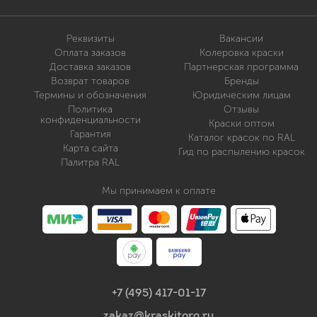
Реквизиты
Вакансии
Оплата заказов
Колеровка краски
Доставка заказов
Партнерская программа
Возврат товаров
Бренды
Термины и обозначения
Юридическим лицам
Политика
Отзывы
конфиденциальности
Краски оптом
Гарантия
Каталог красок по RAL
Карта сайта
Гид по распылению красок
Палитра RAL
Мы принимаем к оплате
+7 (495) 417-01-17
zakaz@kraskitorg.ru