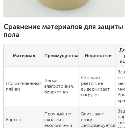
Сравнение материалов для защиты
пола
Для
Материал
Преимущества
Недостатки
р
под
Защи
Скользит,
пыли
Лёгкая,
Полиэтиленовая
рвётся, не
мелк
влагостойкая,
плёнка
выдерживает
мусо
бюджетная
нагрузок
брыз
крас
Защи
Прочный, не
Впитывает
цара
Картон
скользит,
влагу,
тяжё
экологичный
деформируется