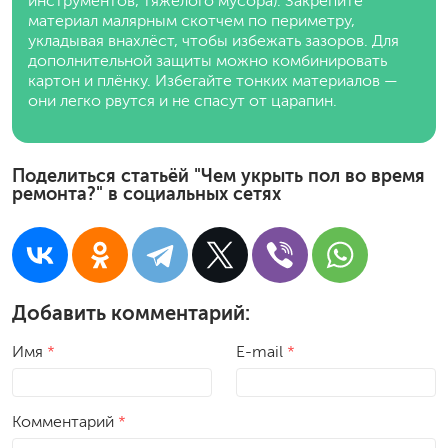
инструментов, тяжёлого мусора). Закрепите
материал малярным скотчем по периметру,
укладывая внахлёст, чтобы избежать зазоров. Для
дополнительной защиты можно комбинировать
картон и плёнку. Избегайте тонких материалов —
они легко рвутся и не спасут от царапин.
Поделиться статьёй "Чем укрыть пол во время
ремонта?" в социальных сетях
Добавить комментарий:
Имя
*
E-mail
*
Комментарий
*