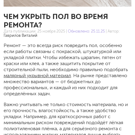
ЧЕМ УКРЫТЬ ПОЛ ВО ВРЕМЯ
РЕМОНТА?
Дата публикации:
25 ноября 2025
|
Обновлено: 25.11.25
| Автор:
Гаврилов Виталий
Ремонт — это всегда риск повредить пол, особенно
если работы связаны с покраской, штукатуркой или
укладкой плитки. Чтобы избежать царапин, пятен от
краски или клея, а также защитить покрытие от
строительной пыли, необходимо правильно подобрать
малярный укрывной материал
. На рынке представлено
множество вариантов — от бюджетных до
профессиональных, и каждый из них подходит для
определённых задач.
Важно учитывать не только стоимость материала, но и
его прочность, влагостойкость, а также удобство
укладки. Например, для краткосрочных работ с
минимальным риском повреждений подойдёт лёгкая
полиэтиленовая плёнка, а для серьёзного ремонта с
использованием жидких материалов лучше выбрать