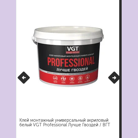
 /
Клей монтажный универсальный акриловый
Кле
белый VGT Professional Лучше Гвоздей / ВГТ
Дек