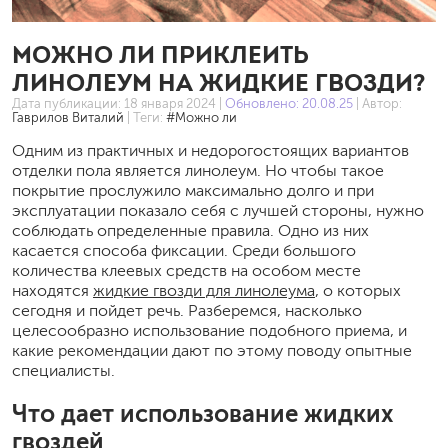
МОЖНО ЛИ ПРИКЛЕИТЬ
ЛИНОЛЕУМ НА ЖИДКИЕ ГВОЗДИ?
Дата публикации:
18 января 2024
|
Обновлено: 20.08.25
| Автор:
Гаврилов Виталий
| Теги:
#Можно ли
Одним из практичных и недорогостоящих вариантов
отделки пола является линолеум. Но чтобы такое
покрытие прослужило максимально долго и при
эксплуатации показало себя с лучшей стороны, нужно
соблюдать определенные правила. Одно из них
касается способа фиксации. Среди большого
количества клеевых средств на особом месте
находятся
жидкие гвозди для линолеума
, о которых
сегодня и пойдет речь. Разберемся, насколько
целесообразно использование подобного приема, и
какие рекомендации дают по этому поводу опытные
специалисты.
Что дает использование жидких
гвоздей