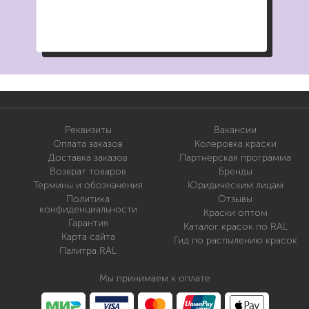
Реквизиты
Вакансии
Оплата заказов
Колеровка краски
Доставка заказов
Партнерская программа
Возврат товаров
Бренды
Термины и обозначения
Юридическим лицам
Политика
Отзывы
конфиденциальности
Краски оптом
Гарантия
Каталог красок по RAL
Карта сайта
Гид по распылению красок
Палитра RAL
Мы принимаем к оплате