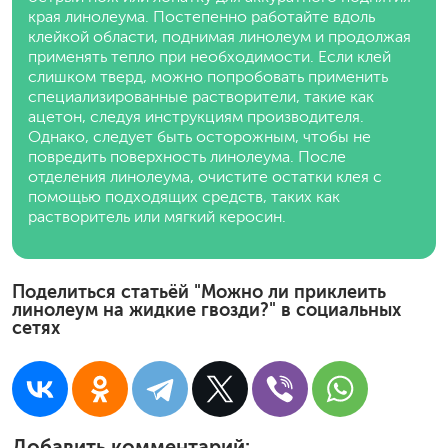
края линолеума. Постепенно работайте вдоль
клейкой области, поднимая линолеум и продолжая
применять тепло при необходимости. Если клей
слишком тверд, можно попробовать применить
специализированные растворители, такие как
ацетон, следуя инструкциям производителя.
Однако, следует быть осторожным, чтобы не
повредить поверхность линолеума. После
отделения линолеума, очистите остатки клея с
помощью подходящих средств, таких как
растворитель или мягкий керосин.
Поделиться статьёй "Можно ли приклеить
линолеум на жидкие гвозди?" в социальных
сетях
Добавить комментарий: